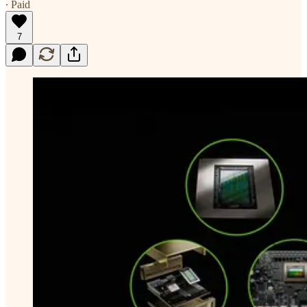
∙ Paid
7