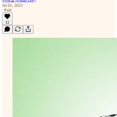
이태호 (Philip Lee)
Jul 01, 2023
∙ Paid
11