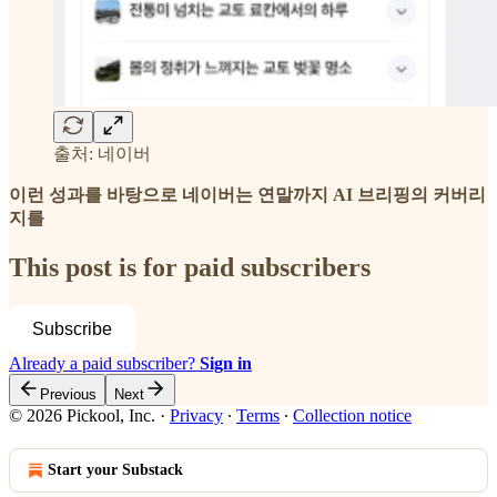
출처: 네이버
이런 성과를 바탕으로 네이버는 연말까지 AI 브리핑의 커버리
지를
This post is for paid subscribers
Subscribe
Already a paid subscriber?
Sign in
Previous
Next
© 2026 Pickool, Inc.
·
Privacy
∙
Terms
∙
Collection notice
Start your Substack