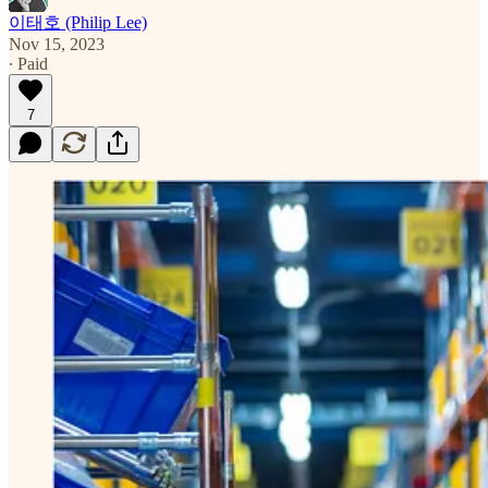
이태호 (Philip Lee)
Nov 15, 2023
∙ Paid
7