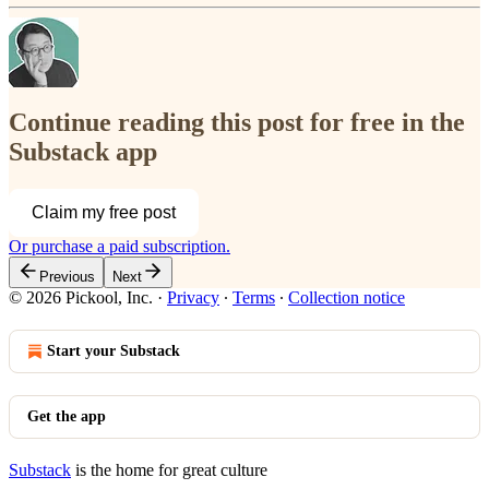
Continue reading this post for free in the
Substack app
Claim my free post
Or purchase a paid subscription.
Previous
Next
© 2026 Pickool, Inc.
·
Privacy
∙
Terms
∙
Collection notice
Start your Substack
Get the app
Substack
is the home for great culture