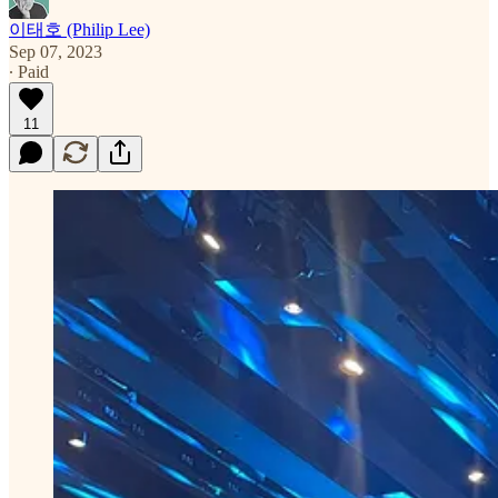
이태호 (Philip Lee)
Sep 07, 2023
∙ Paid
11