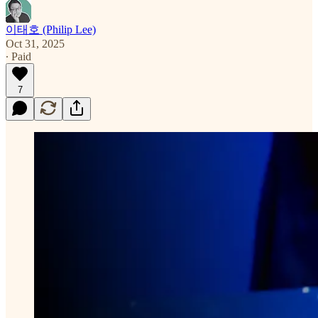
이태호 (Philip Lee)
Oct 31, 2025
∙ Paid
7