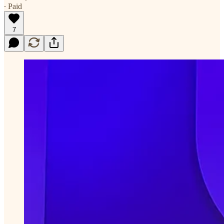
∙ Paid
7