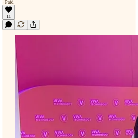
∙ Paid
11