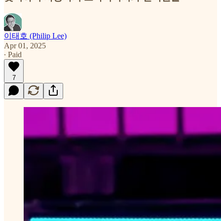
이태호 (Philip Lee)
Apr 01, 2025
∙ Paid
7