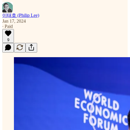
이태호 (Philip Lee)
Jan 17, 2024
∙ Paid
9