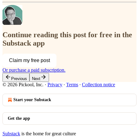
Continue reading this post for free in the
Substack app
Claim my free post
Or purchase a paid subscription.
Previous
Next
© 2026 Pickool, Inc.
·
Privacy
∙
Terms
∙
Collection notice
Start your Substack
Get the app
Substack
is the home for great culture