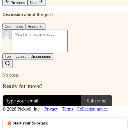
Previous
Next
Discussion about this post
Comments
Restacks
Top
Latest
Discussions
No posts
Ready for more?
Subscribe
© 2026 Pickool, Inc.
·
Privacy
∙
Terms
∙
Collection notice
Start your Substack