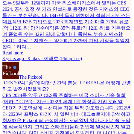
오는 9일부터 12일까지 미국 라스베이거스에서 열리는 CES
2024. 공식 일정 첫 기조 연설자로 등장한 것은 지멘스의 CEO
롤란드 부슈였습니다. 1847년 독일 뮌헨에서 설립된 지멘스는
대표적인 B2B 기업으로 2023 회계연도 기준 매출 778억 유로
(약 112조 원) 당기순이익은 85억 유로(약 12조 원)를 기록했으
며 종업원 수는 32만 명에 달합니다. 롤란드 부슈 지멘스社
CEO는 이날 ＂지멘스는 약 200년 가까이 기업 시장을 책임져
왔다＂라며…
Read more
3 years ago · 9 likes · 이태호 (Philip Lee)
The Pickool
[CES 2024] "美"에 대한 인간의 본능. L'OREAL은 어떻게 반영
하고 발전시켰을까요?
CES 2024를 앞두고 CES를 주최하는 미국 소비자 기술 협회
(이하 ＂CTA)는 지난 2023년 세계 1위 화장품 기업 로레알
CEO가 기조연설에 나선다는 점을 부쩍 강조했습니다. 2022년
과 2023년 프랑스 파리에서 열린 비바 테크놀로지에 참석하고,
취재해온 Pickool 팀 관점에서는 로레알이 얼마나 신기술 도입
에 적극적인지, 그리고 스타트업들과 협업에 열정적인지 알고
있었습니다. 다만 소비자 가전에서 모빌리티, 더 나아가서는