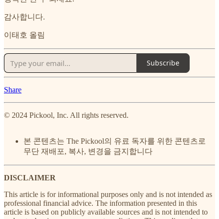
감사합니다.
이태호 올림
Subscribe
Share
© 2024 Pickool, Inc. All rights reserved.
본 콘텐츠는 The Pickool의 유료 독자를 위한 콘텐츠로
무단 재배포, 복사, 변경을 금지합니다
DISCLAIMER
This article is for informational purposes only and is not intended as
professional financial advice. The information presented in this
article is based on publicly available sources and is not intended to