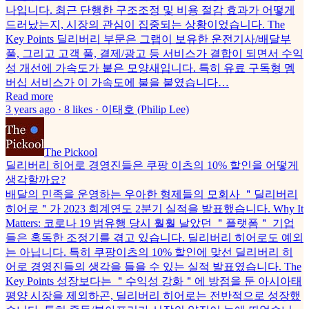
나입니다. 최근 단행한 구조조정 및 비용 절감 효과가 어떻게
드러났는지, 시장의 관심이 집중되는 상황이었습니다. The
Key Points 딜리버리 부문은 그랩이 보유한 운전기사/배달부
풀, 그리고 고객 풀, 결제/광고 등 서비스가 결합이 되면서 수익
성 개선에 가속도가 붙은 모양새입니다. 특히 유료 구독형 멤
버십 서비스가 이 가속도에 불을 붙였습니다…
Read more
3 years ago · 8 likes · 이태호 (Philip Lee)
The Pickool
딜리버리 히어로 경영진들은 쿠팡 이츠의 10% 할인을 어떻게
생각할까요?
배달의 민족을 운영하는 우아한 형제들의 모회사 ＂딜리버리
히어로＂가 2023 회계연도 2분기 실적을 발표했습니다. Why It
Matters: 코로나 19 범유행 당시 훨훨 날았던 ＂플랫폼＂ 기업
들은 혹독한 조정기를 겪고 있습니다. 딜리버리 히어로도 예외
는 아닙니다. 특히 쿠팡이츠의 10% 할인에 맞선 딜리버리 히
어로 경영진들의 생각을 들을 수 있는 실적 발표였습니다. The
Key Points 성장보다는 ＂수익성 강화＂에 방점을 둔 아시아태
평양 시장을 제외하곤, 딜리버리 히어로는 전반적으로 성장했