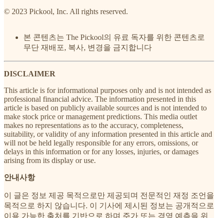
© 2023 Pickool, Inc. All rights reserved.
본 콘텐츠는 The Pickool의 유료 독자를 위한 콘텐츠로
무단 재배포, 복사, 변경을 금지합니다
DISCLAIMER
This article is for informational purposes only and is not intended as
professional financial advice. The information presented in this
article is based on publicly available sources and is not intended to
make stock price or management predictions. This media outlet
makes no representations as to the accuracy, completeness,
suitability, or validity of any information presented in this article and
will not be held legally responsible for any errors, omissions, or
delays in this information or for any losses, injuries, or damages
arising from its display or use.
안내사항
이 글은 정보 제공 목적으로만 제공되며 전문적인 재정 조언을
목적으로 하지 않습니다. 이 기사에 제시된 정보는 공개적으로
이용 가능한 출처를 기반으로 하며 주가 또는 경영 예측을 위